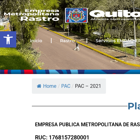
Ir
al
contenido
Open toolbar
Inicio
Rastro
Servicios EMRAQ-E
Home
/
PAC
/
PAC – 2021
Pl
EMPRESA PUBLICA METROPOLITANA DE RAS
RUC: 1768157280001