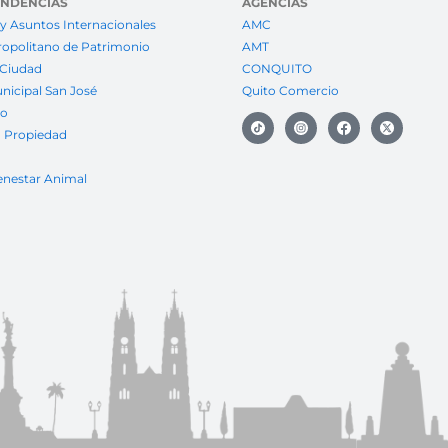
ENDENCIAS
AGENCIAS
y Asuntos Internacionales
AMC
ropolitano de Patrimonio
AMT
 Ciudad
CONQUITO
nicipal San José
Quito Comercio
to
a Propiedad
enestar Animal