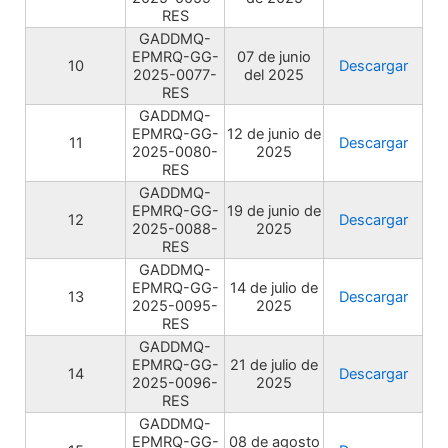
RES
GADDMQ-
EPMRQ-GG-
07 de junio
10
Descargar
2025-0077-
del 2025
RES
GADDMQ-
EPMRQ-GG-
12 de junio de
11
Descargar
2025-0080-
2025
RES
GADDMQ-
EPMRQ-GG-
19 de junio de
12
Descargar
2025-0088-
2025
RES
GADDMQ-
EPMRQ-GG-
14 de julio de
13
Descargar
2025-0095-
2025
RES
GADDMQ-
EPMRQ-GG-
21 de julio de
14
Descargar
2025-0096-
2025
RES
GADDMQ-
EPMRQ-GG-
08 de agosto