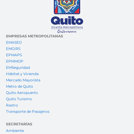
EMPRESAS METROPOLITANAS
EMASEO
EMGIRS
EPMAPS
EPMMOP
EMSeguridad
Hábitat y Vivienda
Mercado Mayorista
Metro de Quito
Quito Aeropuerto
Quito Turismo
Rastro
Transporte de Pasajeros
SECRETARÍAS
Ambiente