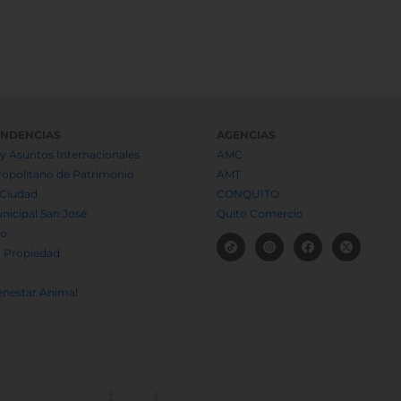
ENDENCIAS
AGENCIAS
y Asuntos Internacionales
AMC
ropolitano de Patrimonio
AMT
 Ciudad
CONQUITO
nicipal San José
Quito Comercio
to
a Propiedad
enestar Animal