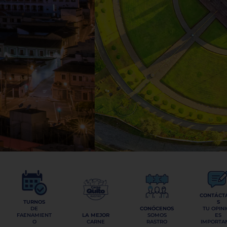
CONTÁCT
TURNOS
S
DE
CONÓCENOS
TU OPIN
FAENAMIENT
LA MEJOR
SOMOS
ES
O
CARNE
RASTRO
IMPORTA