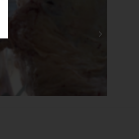
ne por
BPM