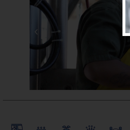
La Em
pr